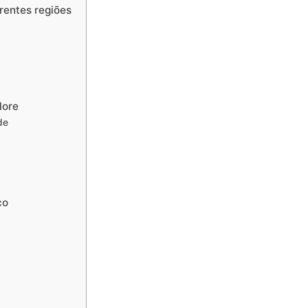
rentes regiões
lore
de
ço