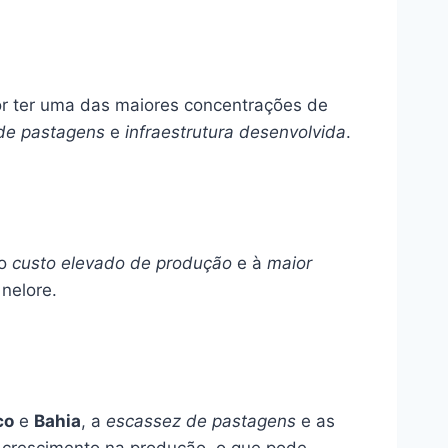
or ter uma das maiores concentrações de
de pastagens
e
infraestrutura desenvolvida
.
ao
custo elevado de produção
e à
maior
nelore.
co
e
Bahia
, a
escassez de pastagens
e as
 crescimento na produção, o que pode