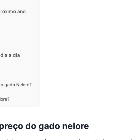
próximo ano
dia a dia
do gado Nelore?
lore?
 preço do gado nelore