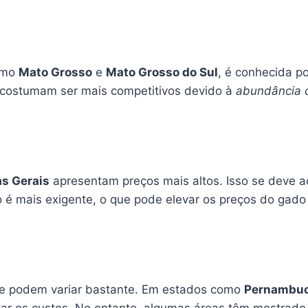
como
Mato Grosso
e
Mato Grosso do Sul
, é conhecida p
o costumam ser mais competitivos devido à
abundância 
s Gerais
apresentam preços mais altos. Isso se deve 
 é mais exigente, o que pode elevar os preços do gado 
re podem variar bastante. Em estados como
Pernambu
r os custos. No entanto, algumas áreas têm mostrado