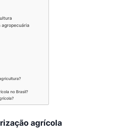
ultura
a agropecuária
gricultura?
cola no Brasil?
rícola?
rização agrícola