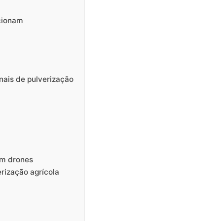
cionam
nais de pulverização
om drones
rização agrícola