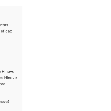
antas
 eficaz
te Hinove
tes Hinove
pra
inove?