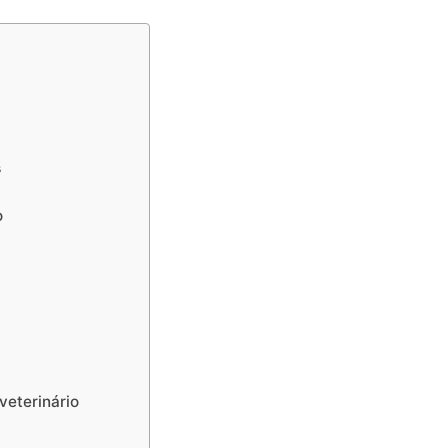
s
o
veterinário