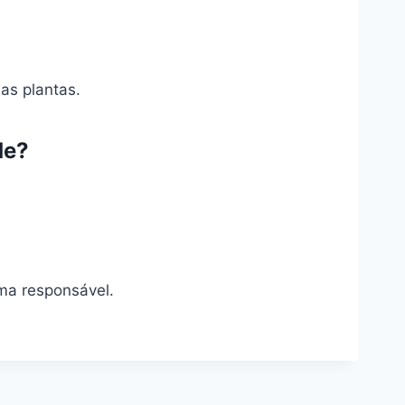
as plantas.
de?
ma responsável.