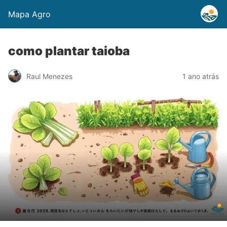
Mapa Agro
como plantar taioba
Raul Menezes
1 ano atrás