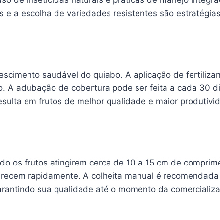
so de inseticidas naturais e práticas de manejo integr
as e a escolha de variedades resistentes são estratégia
scimento saudável do quiabo. A aplicação de fertilizan
o. A adubação de cobertura pode ser feita a cada 30 dias
esulta em frutos de melhor qualidade e maior produtivi
do os frutos atingirem cerca de 10 a 15 cm de comprime
durecem rapidamente. A colheita manual é recomendada 
garantindo sua qualidade até o momento da comerciali