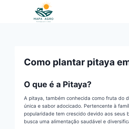
Pular
para
o
Conteúdo
Como plantar pitaya e
O que é a Pitaya?
A pitaya, também conhecida como fruta do dra
única e sabor adocicado. Pertencente à famíl
popularidade tem crescido devido aos seus be
busca uma alimentação saudável e diversific