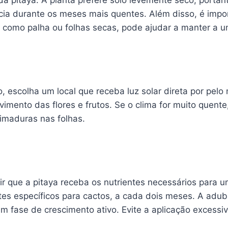
a pitaya. A planta prefere solo levemente seco, portant
a durante os meses mais quentes. Além disso, é import
 como palha ou folhas secas, pode ajudar a manter a u
o, escolha um local que receba luz solar direta por pel
imento das flores e frutos. Se o clima for muito quente
eimaduras nas folhas.
r que a pitaya receba os nutrientes necessários para um
ntes específicos para cactos, a cada dois meses. A adu
 fase de crescimento ativo. Evite a aplicação excessiva 