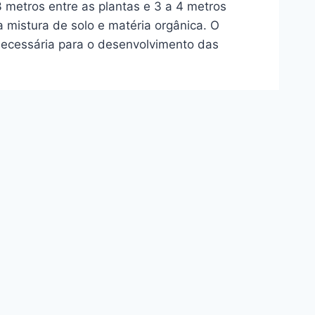
metros entre as plantas e 3 a 4 metros
 mistura de solo e matéria orgânica. O
 necessária para o desenvolvimento das
m baixa pluviosidade. O sistema de irrigação
ncharcamento do solo. É importante
as e as condições climáticas.
menta do reino. A aplicação de fertilizantes
dações técnicas. A fertirrigação pode ser