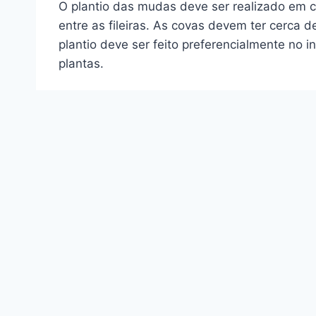
O plantio das mudas deve ser realizado em 
entre as fileiras. As covas devem ter cerca
plantio deve ser feito preferencialmente no
plantas.
Irrigação e Manejo da Águ
A irrigação é uma prática indispensável no c
por gotejamento é o mais recomendado, pois 
monitorar a umidade do solo e ajustar a freq
Adubação e Nutrição das P
A adubação deve ser realizada de acordo com 
nitrogenados, fosfatados e potássicos deve s