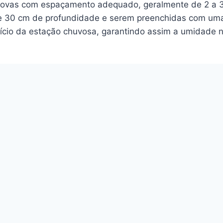
covas com espaçamento adequado, geralmente de 2 a 3 
 de 30 cm de profundidade e serem preenchidas com uma
 início da estação chuvosa, garantindo assim a umidade
a
ultivo da pimenta do reino, especialmente em regiões co
permite uma aplicação eficiente da água, evitando o e
uência da irrigação conforme as necessidades das plant
lantas
a análise do solo e as necessidades nutricionais da pi
er feita em doses equilibradas, respeitando as recomen