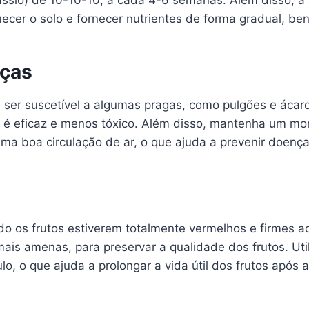
ássio) de 10-10-10, a cada 4-6 semanas. Além disso, a 
er o solo e fornecer nutrientes de forma gradual, ben
nças
er suscetível a algumas pragas, como pulgões e ácaro
e é eficaz e menos tóxico. Além disso, mantenha um mo
ma boa circulação de ar, o que ajuda a prevenir doença
do os frutos estiverem totalmente vermelhos e firmes a
is amenas, para preservar a qualidade dos frutos. Util
o que ajuda a prolongar a vida útil dos frutos após a 