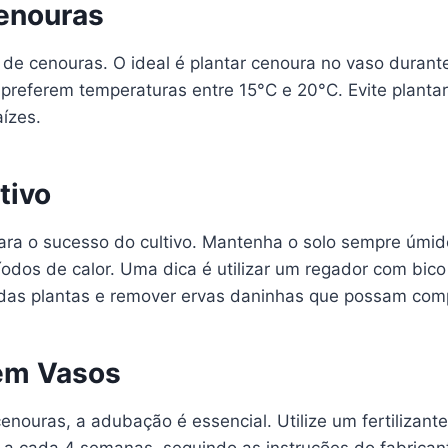
Cenouras
 de cenouras. O ideal é plantar cenoura no vaso durant
referem temperaturas entre 15°C e 20°C. Evite plantar 
aízes.
tivo
 para o sucesso do cultivo. Mantenha o solo sempre úmi
íodos de calor. Uma dica é utilizar um regador com bic
 das plantas e remover ervas daninhas que possam compe
em Vasos
ouras, a adubação é essencial. Utilize um fertilizante