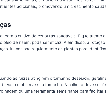
ta a cada 4 semanas, seguindo as instruções do fabrica
nutrientes adicionais, promovendo um crescimento saudá
nças
l para o cultivo de cenouras saudáveis. Fique atento a
 o óleo de neem, pode ser eficaz. Além disso, a rotaçã
ças. Inspecione regularmente as plantas para identifi
quando as raízes atingirem o tamanho desejado, geralme
 do vaso e observe seu tamanho. A colheita deve ser fe
jardinagem ou uma ferramenta semelhante para facilitar