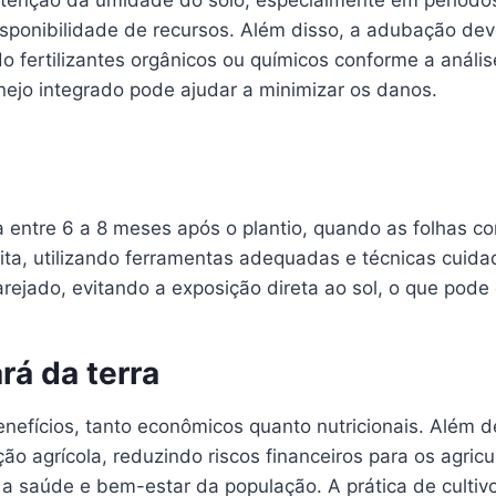
nutenção da umidade do solo, especialmente em períodos
ponibilidade de recursos. Além disso, a adubação dev
ndo fertilizantes orgânicos ou químicos conforme a anál
nejo integrado pode ajudar a minimizar os danos.
da entre 6 a 8 meses após o plantio, quando as folhas 
heita, utilizando ferramentas adequadas e técnicas cuid
arejado, evitando a exposição direta ao sol, o que pod
rá da terra
enefícios, tanto econômicos quanto nutricionais. Além d
ção agrícola, reduzindo riscos financeiros para os agric
a saúde e bem-estar da população. A prática de culti