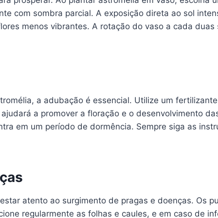
para prosperar. Ao plantar astromélia em vaso, escolha u
e com sombra parcial. A exposição direta ao sol intens
 flores menos vibrantes. A rotação do vaso a cada duas
omélia, a adubação é essencial. Utilize um fertilizante 
 ajudará a promover a floração e o desenvolvimento das
ntra em um período de dormência. Sempre siga as instru
nças
e estar atento ao surgimento de pragas e doenças. Os p
one regularmente as folhas e caules, e em caso de infes