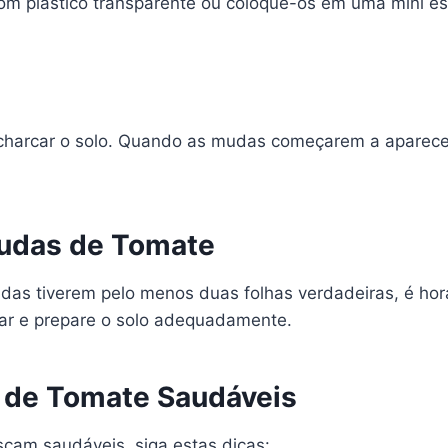
com plástico transparente ou coloque-os em uma mini es
harcar o solo. Quando as mudas começarem a aparecer, 
Mudas de Tomate
s tiverem pelo menos duas folhas verdadeiras, é hora d
lar e prepare o solo adequadamente.
s de Tomate Saudáveis
çam saudáveis, siga estas dicas: