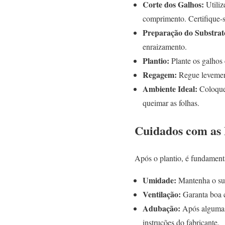
Corte dos Galhos:
Utiliz
comprimento. Certifique-s
Preparação do Substrat
enraizamento.
Plantio:
Plante os galhos
Regagem:
Regue levement
Ambiente Ideal:
Coloque 
queimar as folhas.
Cuidados com as
Após o plantio, é fundament
Umidade:
Mantenha o sub
Ventilação:
Garanta boa c
Adubação:
Após algumas 
instruções do fabricante.