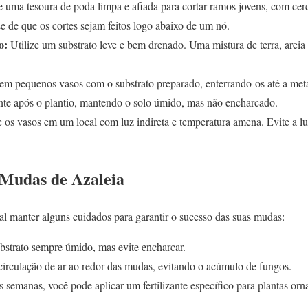
e uma tesoura de poda limpa e afiada para cortar ramos jovens, com cer
e de que os cortes sejam feitos logo abaixo de um nó.
o:
Utilize um substrato leve e bem drenado. Uma mistura de terra, areia e
 em pequenos vasos com o substrato preparado, enterrando-os até a met
e após o plantio, mantendo o solo úmido, mas não encharcado.
os vasos em um local com luz indireta e temperatura amena. Evite a luz
 Mudas de Azaleia
al manter alguns cuidados para garantir o sucesso das suas mudas:
strato sempre úmido, mas evite encharcar.
irculação de ar ao redor das mudas, evitando o acúmulo de fungos.
semanas, você pode aplicar um fertilizante específico para plantas orn